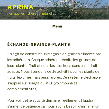
Aller
APRINA
au
rien que les richesses naturelles
contenu
principal
Menu
ÉCHANGE-GRAINES-PLANTS
Il s’agit de constituer un magasin de graines alimenté par
les adhérents. Chaque adhérent récolte les graines de
leurs plantes/fruit et nous les stockons dans un endroit
adapté. Nous étendons cette activité pour les plants de
fruits, légumes mais aussi arbres. Ce système d’échange
s’appuie sur l’usage du MLF (voir monnaies
complémentaires).
Pour voir cette activité démarrer réellement il faudra
s’armer de patience car nous avons besoin d’un minimum