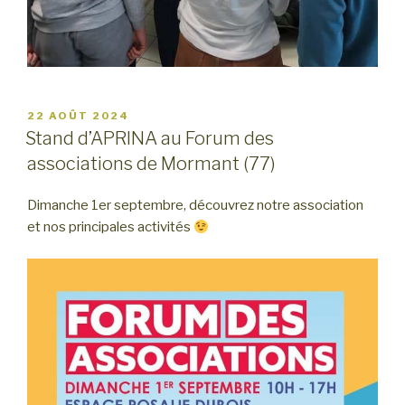
PUBLIÉ
22 AOÛT 2024
LE
Stand d’APRINA au Forum des
associations de Mormant (77)
Dimanche 1er septembre, découvrez notre association
et nos principales activités