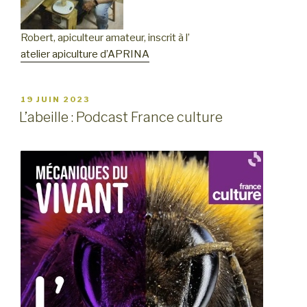
Robert, apiculteur amateur, inscrit à l’
atelier apiculture d’APRINA
PUBLIÉ
19 JUIN 2023
LE
L’abeille : Podcast France culture