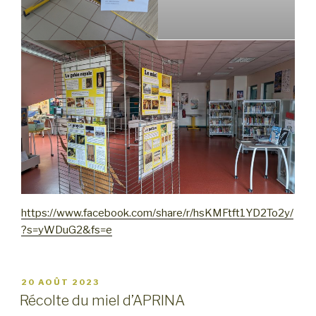
https://www.facebook.com/share/r/hsKMFtft1YD2To2y/
?s=yWDuG2&fs=e
PUBLIÉ
20 AOÛT 2023
LE
Récolte du miel d’APRINA