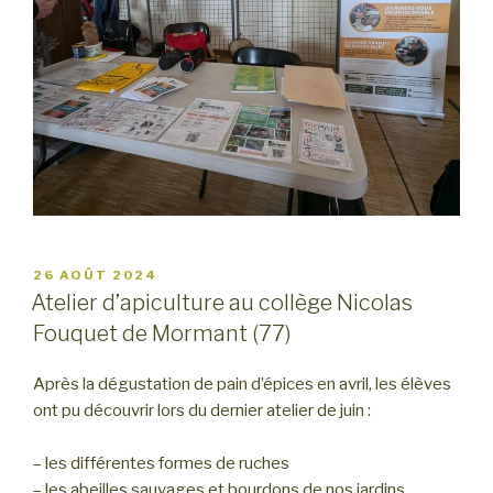
PUBLIÉ
26 AOÛT 2024
LE
Atelier d’apiculture au collège Nicolas
Fouquet de Mormant (77)
Après la dégustation de pain d’épices en avril, les élèves
ont pu découvrir lors du dernier atelier de juin :
– les différentes formes de ruches
– les abeilles sauvages et bourdons de nos jardins