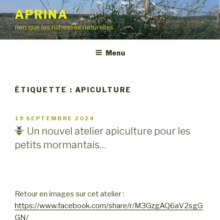
Aller
APRINA
au
rien que les richesses naturelles
contenu
principal
Menu
ÉTIQUETTE :
APICULTURE
PUBLIÉ
19 SEPTEMBRE 2024
LE
Un nouvel atelier apiculture pour les
petits mormantais…
Retour en images sur cet atelier :
https://www.facebook.com/share/r/M3GzgAQ6aV2sgG
GN/