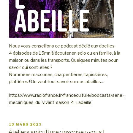
Nous vous conseillons ce podcast dédié aux abeilles.
4 épisodes de 15mn à écouter en solo ou en famille, à la
maison ou dans les transports. Quelques minutes pour
savoir qui sont-elles ?
Nommées maconnes, charpentières, tapissières,
platrières ! On veut tout savoir sur nos abeilles…
https://www.radiofrance.fr/franceculture/podcasts/serie-
mecaniques-du-vivant-saison-4-l-abeille
PUBLIÉ
19 MARS 2023
LE
Ateliers apiculture : inscrivez-vous !