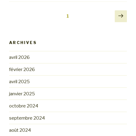
Pagination
Pag
Page
1
suiv
des
publications
ARCHIVES
avril 2026
février 2026
avril 2025
janvier 2025
octobre 2024
septembre 2024
août 2024