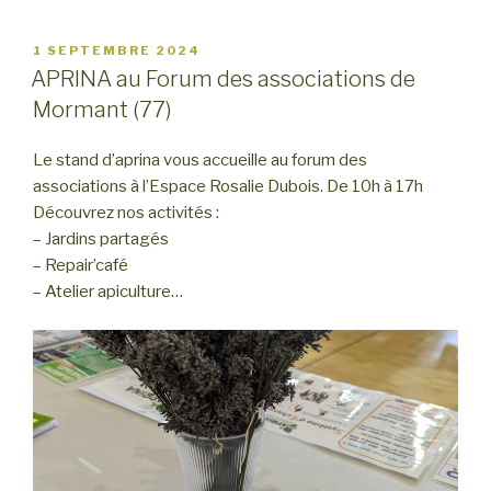
PUBLIÉ
1 SEPTEMBRE 2024
LE
APRINA au Forum des associations de
Mormant (77)
Le stand d’aprina vous accueille au forum des
associations à l’Espace Rosalie Dubois. De 10h à 17h
Découvrez nos activités :
– Jardins partagés
– Repair’café
– Atelier apiculture…