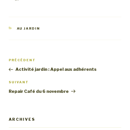
CATÉGORIES
AU JARDIN
Navigation
Article
PRÉCÉDENT
de
précédent
Activité jardin : Appel aux adhérents
l’article
Article
SUIVANT
suivant
Repair Café du 6 novembre
ARCHIVES