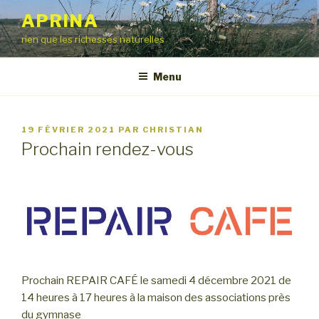
Aller
APRINA
au
rien que les richesses naturelles
contenu
principal
Menu
PUBLIÉ
19 FÉVRIER 2021
PAR
CHRISTIAN
LE
Prochain rendez-vous
Prochain REPAIR CAFÉ le samedi 4 décembre 2021 de
14 heures à 17 heures à la maison des associations près
du gymnase