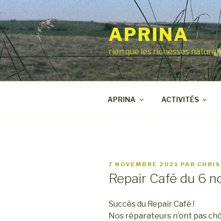
Aller
au
APRINA
contenu
principal
rien que les richesses naturel
APRINA
ACTIVITÉS
PUBLIÉ
7 NOVEMBRE 2021
PAR
CHRIS
LE
Repair Café du 6 
Succès du Repair Café !
Nos réparateurs n’ont pas chô