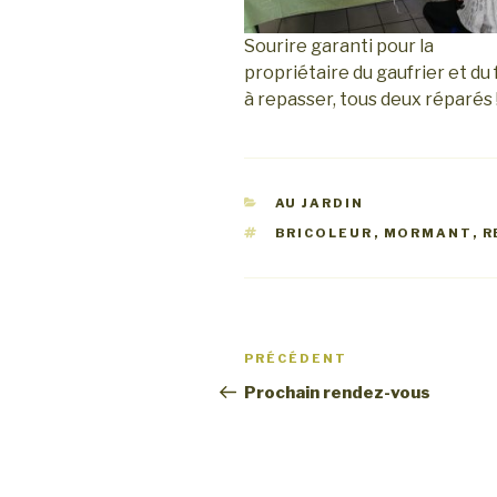
Sourire garanti pour la
propriétaire du gaufrier et du 
à repasser, tous deux réparés 
CATÉGORIES
AU JARDIN
ÉTIQUETTES
BRICOLEUR
,
MORMANT
,
R
Navigation
Article
PRÉCÉDENT
de
précédent
Prochain rendez-vous
l’article